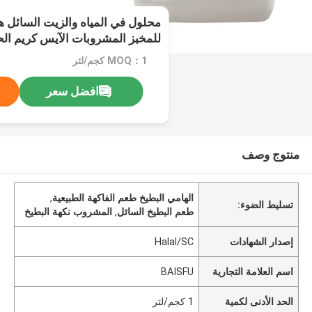
محلول في المياه والزيت السائل ه
للمخبز المشروبات الآيس كريم ال
الغازية
MOQ：1 كجم/لتر
افضل سعر
منتوج وصف
الهامي البطيخ طعم الفاكهة الطبيعية
,
تسليط الضوء:
طعم البطيخ السائل
,
المشروب نكهة البطيخ
إصدار الشهادات
Halal/SC
اسم العلامة التجارية
BAISFU
الحد الأدنى لكمية
1 كجم/لتر