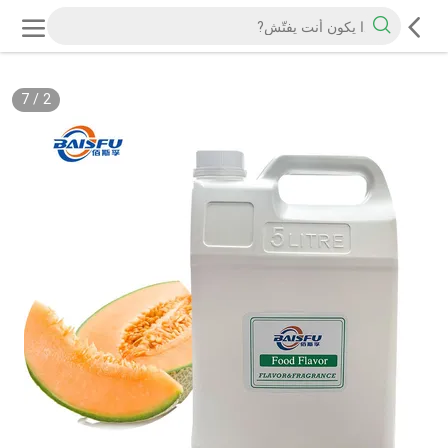
7
/
2