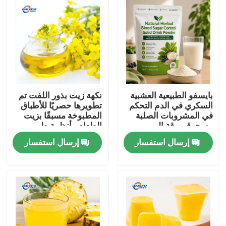
بايسفو الطبيعية العشبية
نكهة زيت بذور اللفت تم
السكري في الدم التحكم
تطويرها حصريًا للأطباق
في المشروبات الصلبة
المطبوخة مسبقًا بزيت
مسحوق ورقة المربى
الطعام وأنظمة طهي
جذر كودزو الجينسنغ
الطعام الصينية
إرسال استفسار
إرسال استفسار
جوجي التوت بذور كاسيا
لدعم الجلوكوز الصحية
المنزل
المنتجات
فيديوهات