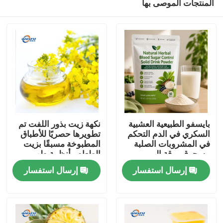
المنتجات الموصى بها
بايسفو الطبيعية العشبية
نكهة زيت بذور اللفت تم
السكري في الدم التحكم
تطويرها حصريًا للأطباق
في المشروبات الصلبة
المطبوخة مسبقًا بزيت
مسحوق ورقة المربى
الطعام وأنظمة طهي
المنزل
جذر كودزو الجينسنغ
الطعام الصينية
إرسال استفسار
إرسال استفسار
جوجي التوت بذور كاسيا
لدعم الجلوكوز الصحية
المنتجات
فيديوهات