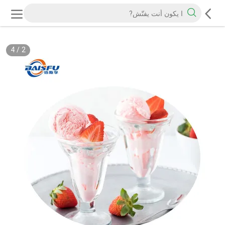
4
/
2