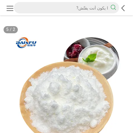
5
/
2