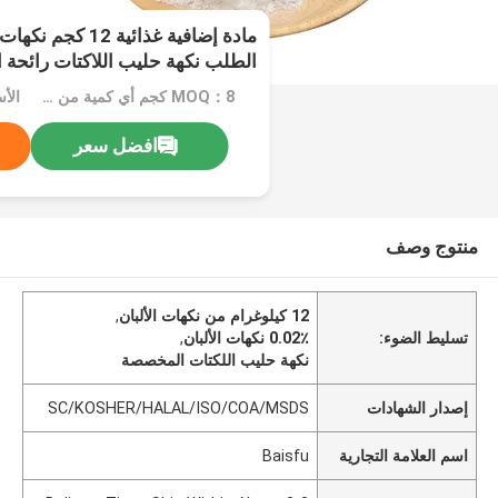
مادة إضافية غذائية
الطلب نكهة حليب اللاكتات رائحة 
MOQ：8 كجم أي كمية من العبوات المخصصة لا يوجد حد أدنى للطلب
افضل سعر
منتوج وصف
12 كيلوغرام من نكهات الألبان
,
تسليط الضوء:
0.02٪ نكهات الألبان
,
نكهة حليب اللكتات المخصصة
إصدار الشهادات
SC/KOSHER/HALAL/ISO/COA/MSDS
اسم العلامة التجارية
Baisfu