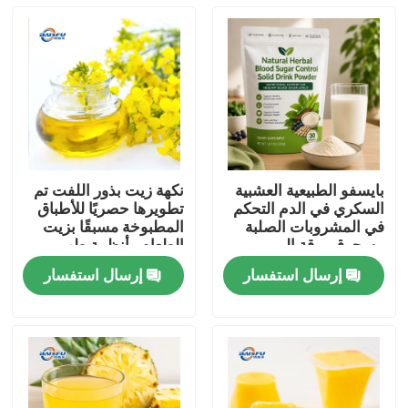
بايسفو الطبيعية العشبية
نكهة زيت بذور اللفت تم
السكري في الدم التحكم
تطويرها حصريًا للأطباق
في المشروبات الصلبة
المطبوخة مسبقًا بزيت
مسحوق ورقة المربى
الطعام وأنظمة طهي
جذر كودزو الجينسنغ
الطعام الصينية
إرسال استفسار
إرسال استفسار
جوجي التوت بذور كاسيا
المنزل
لدعم الجلوكوز الصحية
المنتجات
فيديوهات