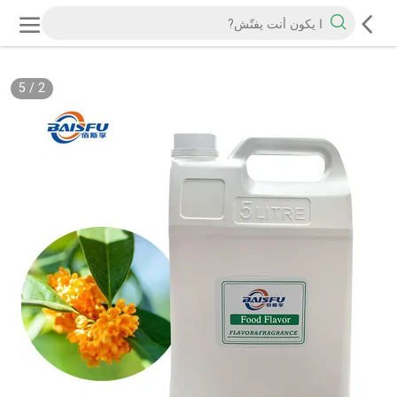
5
/
2