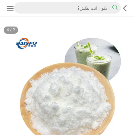
4
/
2