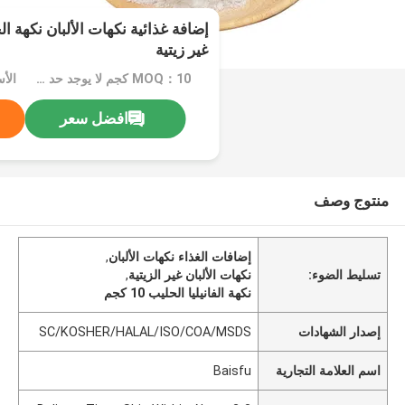
إضافة غذائية نكهات الألبان نكهة ال
غير زيتية
MOQ：10 كجم لا يوجد حد أدنى للطلب أي كمية من العبوات المخصصة تخصيص
افضل سعر
منتوج وصف
إضافات الغذاء نكهات الألبان
,
تسليط الضوء:
نكهات الألبان غير الزيتية
,
نكهة الفانيليا الحليب 10 كجم
إصدار الشهادات
SC/KOSHER/HALAL/ISO/COA/MSDS
اسم العلامة التجارية
Baisfu