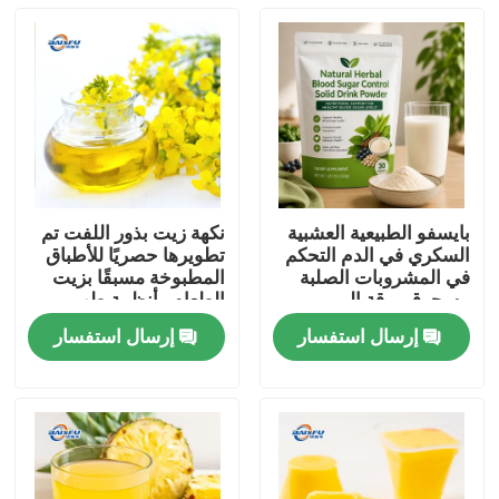
بايسفو الطبيعية العشبية
نكهة زيت بذور اللفت تم
السكري في الدم التحكم
تطويرها حصريًا للأطباق
في المشروبات الصلبة
المطبوخة مسبقًا بزيت
مسحوق ورقة المربى
الطعام وأنظمة طهي
جذر كودزو الجينسنغ
الطعام الصينية
إرسال استفسار
إرسال استفسار
جوجي التوت بذور كاسيا
المنزل
لدعم الجلوكوز الصحية
المنتجات
فيديوهات