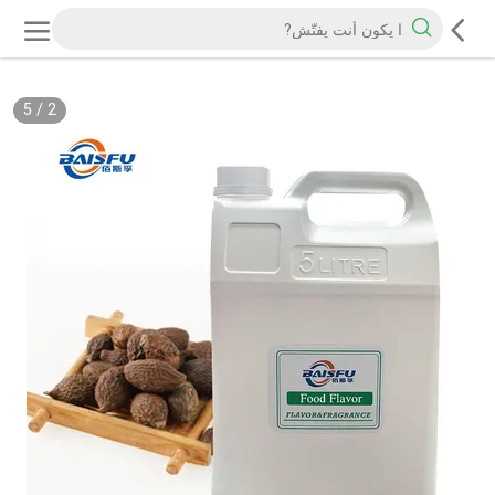
5
/
2