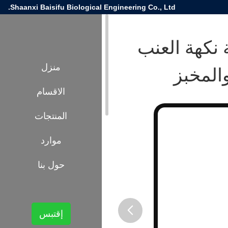
Shaanxi Baisifu Biological Engineering Co., Ltd.
عية نكهة العنب
والمخبز
منزل
الاقسام
المنتجات
موارد
حول بنا
إقتبس