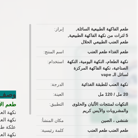
button
طعم الفاكهة الطبيعية السائلة
,
إبراز
5 لترات من نكهة الفاكهة الطبيعية
,
طعم العنب الطبيعي الحلال
طعم الغذاء طعم العنب
اسم المنتج
نكهة الطعام، النكهة اليومية، النكهة
استخدام
الصناعية، نكهة الفاكهة المركزة
لسائل الـ vape
نكهة العنب للطبقة الغذائية
الدرجة
وصف ا
20 مل / 120 مل
العينة
طعم الأ
النكهات لمنتجات الألبان والحلوى
التطبيق
والمشروبات والآيس كريم
نكهة الع
نكهة الع
شنشى ، الصين
مكان المنشأ
علكة طع
طعم العنب طعم العنب
كلمة رئيسية
نكهة ال