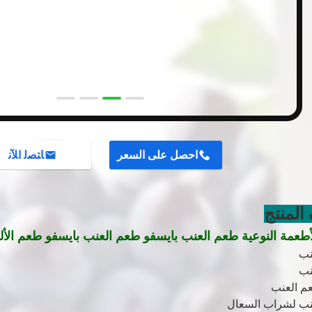
احصل على السعر
ﺎﺘﺼﻟ ﺍﻶﻧ
لمنتج
طعمة النوعية طعم العنب بايسفو طعم العنب بايسفو طعم الألب
نب
نب
م العنب
عنب لشراب السعال