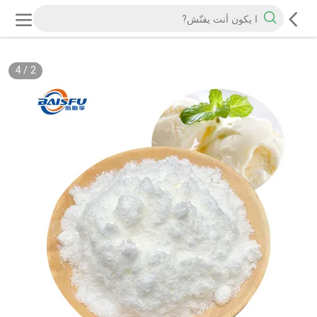
4
/
2