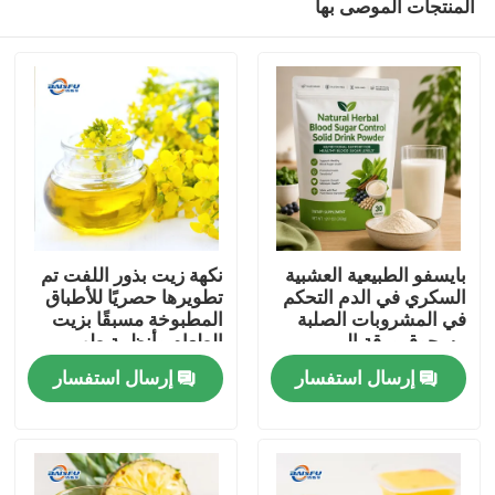
المنتجات الموصى بها
بايسفو الطبيعية العشبية
نكهة زيت بذور اللفت تم
السكري في الدم التحكم
تطويرها حصريًا للأطباق
في المشروبات الصلبة
المطبوخة مسبقًا بزيت
مسحوق ورقة المربى
الطعام وأنظمة طهي
المنزل
جذر كودزو الجينسنغ
الطعام الصينية
إرسال استفسار
إرسال استفسار
جوجي التوت بذور كاسيا
لدعم الجلوكوز الصحية
المنتجات
فيديوهات