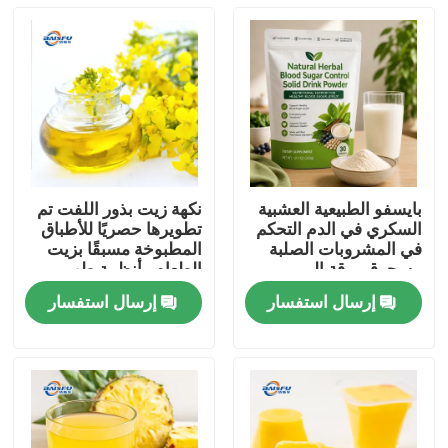
بايسفو الطبيعية العشبية
نكهة زيت بذور اللفت تم
السكري في الدم التحكم
تطويرها حصريًا للأطباق
في المشروبات الصلبة
المطبوخة مسبقًا بزيت
مسحوق ورقة المربى
الطعام وأنظمة طهي
جذر كودزو الجينسنغ
الطعام الصينية
إرسال استفسار
إرسال استفسار
جوجي التوت بذور كاسيا
المنزل
لدعم الجلوكوز الصحية
المنتجات
فيديوهات