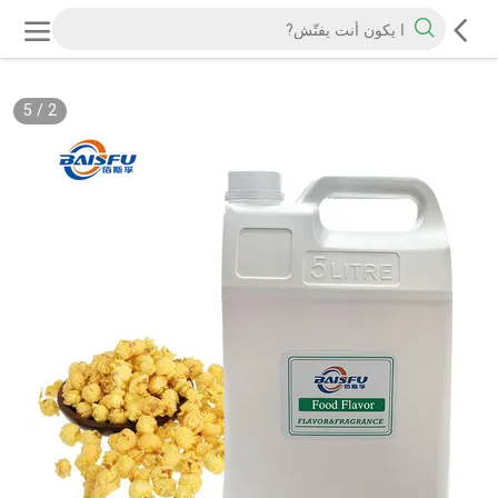
5
/
2