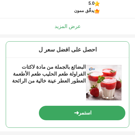
5.0
يدقّق ممون
عرض المزيد
احصل على افضل سعر ل
البضائع بالجملة من مادة لاكتات
الفراولة طعم الحليب طعم الأطعمة
العطور العطر عينة خالية من الرائحة
استمر