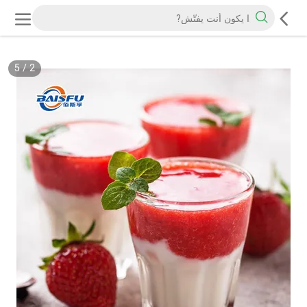
5
/
2