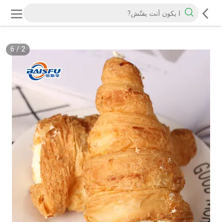
6
/
2