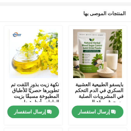
المنتجات الموصى بها
بايسفو الطبيعية العشبية
نكهة زيت بذور اللفت تم
السكري في الدم التحكم
تطويرها حصريًا للأطباق
المنزل
في المشروبات الصلبة
المطبوخة مسبقًا بزيت
مسحوق ورقة المربى
الطعام وأنظمة طهي
جذر كودزو الجينسنغ
الطعام الصينية
المنتجات
إرسال استفسار
إرسال استفسار
جوجي التوت بذور كاسيا
لدعم الجلوكوز الصحية
فيديوهات