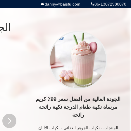
danny@baisfu.com
86-13072980070
الجودة العالية من أفضل سعر 99٪ كريم
مرساة نكهة طعام الدرجة نكهة رائحة
رائحة
المنتجات
-
نكهات الجوهر الغذائي
-
نكهات الألبان