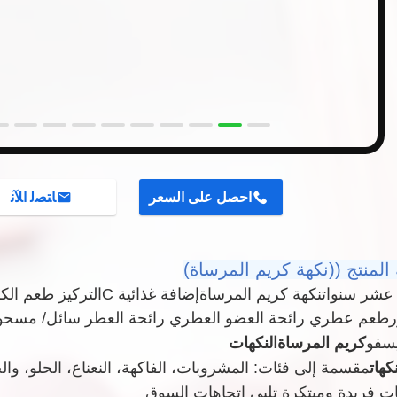
احصل على السعر
ﺎﺘﺼﻟ ﺍﻶﻧ
المنتج ((نكهة كريم المرساة)
 عشر سنوات
نكهة كريم المرساة
إضافة غذائية C
التركيز طعم الك
ر
طعم عطري رائحة العضو العطري رائحة العطر سائل/ مسحو
يسفو
كريم المرساة
النكهات
مقسمة إلى فئات: المشروبات، الفاكهة، النعناع، الحلو، وا
ت فريدة ومبتكرة تلبي اتجاهات السوق