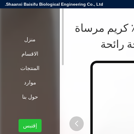
Shaanxi Baisifu Biological Engineering Co., Ltd.
جودة العالية من أفضل سعر 99٪ كريم مرساة
ة رائحة
منزل
الاقسام
المنتجات
موارد
حول بنا
إقتبس