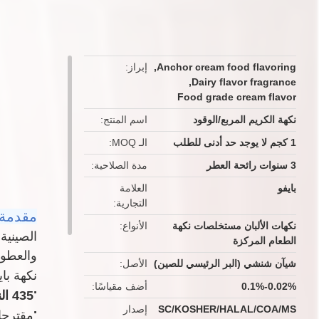
button
Anchor cream food flavoring
,
إبراز
,
Dairy flavor fragrance
Food grade cream flavor
نكهة الكريم المربع/الوقود
اسم المنتج
1 كجم لا يوجد حد أدنى للطلب
الـ MOQ
3 سنوات رائحة العطر
مدة الصلاحية
بايفو
العلامة
التجارية
مقدمة 
نكهات الألبان مستخلصات نكهة
الأنواع
الصينية
الطعام المركزة
والعطو
شيآن شنشي (البر الرئيسي للصين)
الأصل
نكهة با
0.02%-0.1%
أضف مقياسًا
.
435 النكهات
.
SC/KOSHER/HALAL/COA/MS
إصدار
مقترحا